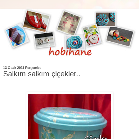
13 Ocak 2011 Perşembe
Salkım salkım çiçekler..