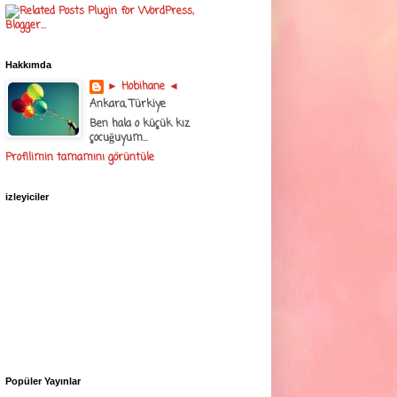
Hakkımda
► Hobihane ◄
Ankara, Türkiye
Ben hala o küçük kız
çocuğuyum...
Profilimin tamamını görüntüle
izleyiciler
Popüler Yayınlar