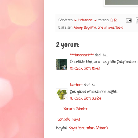
Gönderen
► Hobihane ◄
zaman:
01:12
Etiketler:
Ahşap Boyama
,
one stroke
,
Tablo
2 yorum:
***tasanart***
dedi ki...
Öncelikle bloğuma hoşgeldin.Çalışmaların 
15 Ocak 2011 15:42
Narince
dedi ki...
Çok güzel, emeklerine sağlık.
18 Ocak 2011 03:24
Yorum Gönder
Sonraki Kayıt
Kaydol:
Kayıt Yorumları (Atom)