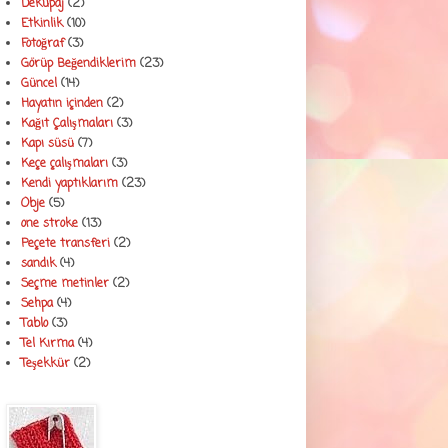
Dekupaj
(2)
Etkinlik
(10)
Fotoğraf
(3)
Görüp Beğendiklerim
(23)
Güncel
(14)
Hayatın içinden
(2)
Kağıt Çalışmaları
(3)
Kapı süsü
(7)
Keçe çalışmaları
(3)
Kendi yaptıklarım
(23)
Obje
(5)
one stroke
(13)
Peçete transferi
(2)
sandık
(4)
Seçme metinler
(2)
Sehpa
(4)
Tablo
(3)
Tel Kırma
(4)
Teşekkür
(2)