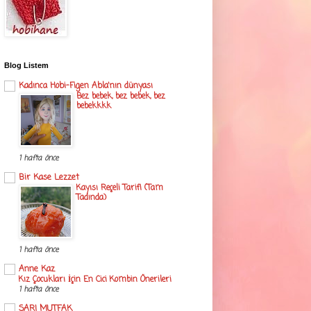
Blog Listem
Kadınca Hobi-Figen Abla'nın dünyası
Bez bebek, bez bebek, bez
bebekkkk
1 hafta önce
Bir Kase Lezzet
Kayısı Reçeli Tarifi (Tam
Tadında)
1 hafta önce
Anne Kaz
Kız Çocukları İçin En Cici Kombin Önerileri
1 hafta önce
SARI MUTFAK