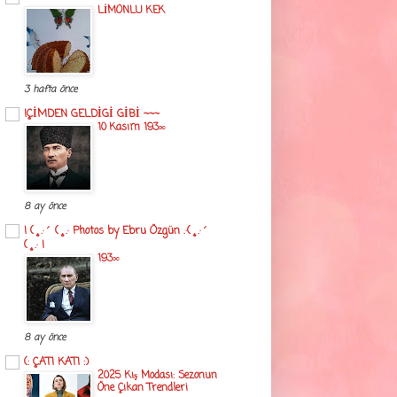
LİMONLU KEK
3 hafta önce
!ÇİMDEN GELDİGİ GİBİ ~~~
10 Kasım 193∞
8 ay önce
! (¸.·´ (¸.· Photos by Ebru Özgün .·(¸.·´
(¸.· !
193∞
8 ay önce
(: ÇATI KATI :)
2025 Kış Modası: Sezonun
Öne Çıkan Trendleri