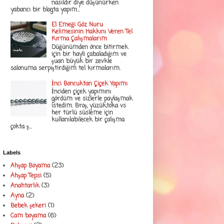
nasıldır diye düşünürken
yabancı bir blogta yapım...
El Emeği Göz Nuru
Kelimesinin Hakkını Veren Tel
Kırma Çalışmalarım
Düğünümden önce bitirmek
için bir hayli çabaladığım ve
şuan büyük bir zevkle
salonuma serpiştirdiğim tel kırmalarım.
İnci Boncuktan Çiçek Yapımı
İnciden çiçek yapımını
gördüm ve sizlerle paylaşmak
istedim. Broş, yüzük,toka vs
her türlü süsleme için
kullanılabilecek bir çalışma
çokta ş...
Labels
Ahşap Boyama
(23)
Ahşap Tepsi
(5)
Anahtarlık
(3)
Ayna
(2)
Bebek şekeri
(1)
Cam boyama
(6)