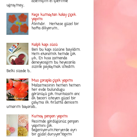
özlemişim el işlerimle
uğraşmay...
Keçe kumaştan kolay çiçek
yapımı
Alıntıdır. Herkese güzel bir
hafta diliyorum...
Kalpli kapı süsü
Ben bu kapı süsüne bayıldım.
Hem ekonomik hemde çok
şık.. En kısa zamanda
deneyeceğim bu heyecanla
sizinle paylaşmak istedim.
Belki sizede b...
Mus çorapla çiçek yapımı
Malzemesinin hemen hemen
her evde bulunduğu
görünüşü çok muntazam anc
ak beceri isteyen güzel bir
çalışma ilk fırsatta denicem
umarım başarab...
Kumaş ponpon yapımı
Resimde gördüğünüz ponpon
yapımını çok
beğeniyorum.Heryerde ayrı
bir güzel duruyor.Yapımı