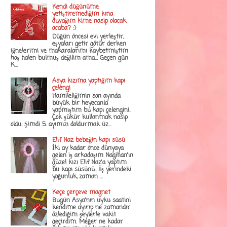
Kendi düğünüme
yetiştiremediğim kına
duvağım kime nasip olacak
acaba? :)
Düğün öncesi evi yerleştir,
eşyaları getir götür derken
iğnelerimi ve makaralarımı kaybetmiştim
hoş halen bulmuş değilim ama... Geçen gün
K...
Asya kızıma yaptığım kapı
çelengi
Hamileliğimin son ayında
büyük bir heyecanla
yapmıştım bu kapı çelengini..
Çok şükür kullanmak nasip
oldu. Şimdi 5. ayımızı doldurmak üz...
Elif Naz bebeğin kapı süsü
İki ay kadar önce dünyaya
gelen iş arkadaşım Nagihan'ın
güzel kızı Elif Naz'a yaptım
bu kapı süsünü.. İş yerindeki
yoğunluk, zaman ...
Keçe çerçeve magnet
Bugün Asya'nın uyku saatini
kendime ayırıp ne zamandır
özlediğim şeylerle vakit
geçirdim. Meğer ne kadar