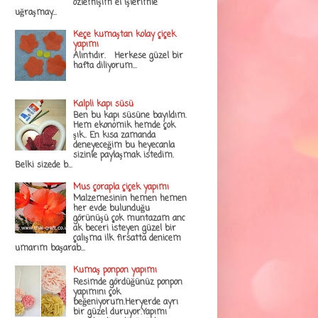
özlemişim el işlerimle
uğraşmay...
Keçe kumaştan kolay çiçek
yapımı
Alıntıdır. Herkese güzel bir
hafta diliyorum...
Kalpli kapı süsü
Ben bu kapı süsüne bayıldım.
Hem ekonomik hemde çok
şık.. En kısa zamanda
deneyeceğim bu heyecanla
sizinle paylaşmak istedim.
Belki sizede b...
Mus çorapla çiçek yapımı
Malzemesinin hemen hemen
her evde bulunduğu
görünüşü çok muntazam anc
ak beceri isteyen güzel bir
çalışma ilk fırsatta denicem
umarım başarab...
Kumaş ponpon yapımı
Resimde gördüğünüz ponpon
yapımını çok
beğeniyorum.Heryerde ayrı
bir güzel duruyor.Yapımı