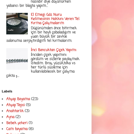
nasıldır diye düşünürken
yabancı bir blogta yapım...
El Emeği Göz Nuru
Kelimesinin Hakkını Veren Tel
Kırma Çalışmalarım
Düğünümden önce bitirmek
için bir hayli çabaladığım ve
şuan büyük bir zevkle
salonuma serpiştirdiğim tel kırmalarım.
İnci Boncuktan Çiçek Yapımı
İnciden çiçek yapımını
gördüm ve sizlerle paylaşmak
istedim. Broş, yüzük,toka vs
her türlü süsleme için
kullanılabilecek bir çalışma
çokta ş...
Labels
Ahşap Boyama
(23)
Ahşap Tepsi
(5)
Anahtarlık
(3)
Ayna
(2)
Bebek şekeri
(1)
Cam boyama
(6)