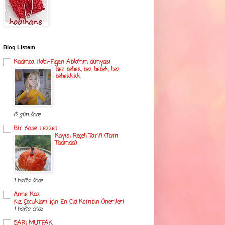
Blog Listem
Kadınca Hobi-Figen Abla'nın dünyası
Bez bebek, bez bebek, bez
bebekkkk
6 gün önce
Bir Kase Lezzet
Kayısı Reçeli Tarifi (Tam
Tadında)
1 hafta önce
Anne Kaz
Kız Çocukları İçin En Cici Kombin Önerileri
1 hafta önce
SARI MUTFAK