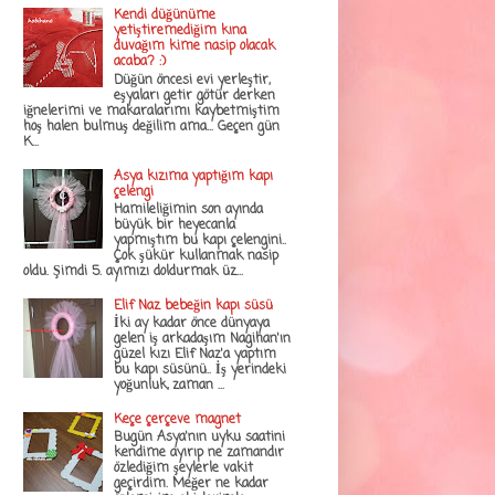
Kendi düğünüme
yetiştiremediğim kına
duvağım kime nasip olacak
acaba? :)
Düğün öncesi evi yerleştir,
eşyaları getir götür derken
iğnelerimi ve makaralarımı kaybetmiştim
hoş halen bulmuş değilim ama... Geçen gün
K...
Asya kızıma yaptığım kapı
çelengi
Hamileliğimin son ayında
büyük bir heyecanla
yapmıştım bu kapı çelengini..
Çok şükür kullanmak nasip
oldu. Şimdi 5. ayımızı doldurmak üz...
Elif Naz bebeğin kapı süsü
İki ay kadar önce dünyaya
gelen iş arkadaşım Nagihan'ın
güzel kızı Elif Naz'a yaptım
bu kapı süsünü.. İş yerindeki
yoğunluk, zaman ...
Keçe çerçeve magnet
Bugün Asya'nın uyku saatini
kendime ayırıp ne zamandır
özlediğim şeylerle vakit
geçirdim. Meğer ne kadar