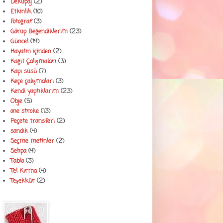
Dekupaj
(2)
Etkinlik
(10)
Fotoğraf
(3)
Görüp Beğendiklerim
(23)
Güncel
(14)
Hayatın içinden
(2)
Kağıt Çalışmaları
(3)
Kapı süsü
(7)
Keçe çalışmaları
(3)
Kendi yaptıklarım
(23)
Obje
(5)
one stroke
(13)
Peçete transferi
(2)
sandık
(4)
Seçme metinler
(2)
Sehpa
(4)
Tablo
(3)
Tel Kırma
(4)
Teşekkür
(2)