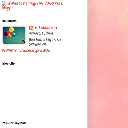
Hakkımda
► Hobihane ◄
Ankara, Türkiye
Ben hala o küçük kız
çocuğuyum...
Profilimin tamamını görüntüle
izleyiciler
Popüler Yayınlar