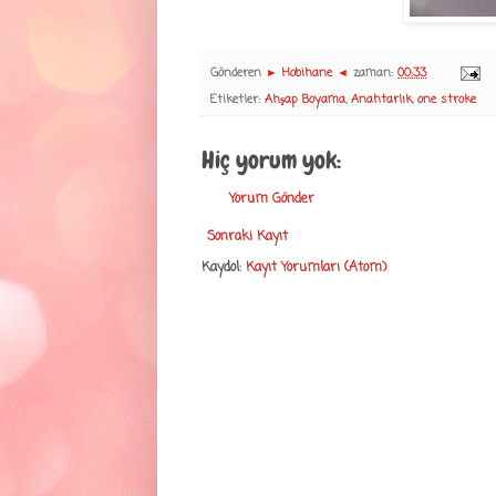
Gönderen
► Hobihane ◄
zaman:
00:33
Etiketler:
Ahşap Boyama
,
Anahtarlık
,
one stroke
Hiç yorum yok:
Yorum Gönder
Sonraki Kayıt
Kaydol:
Kayıt Yorumları (Atom)