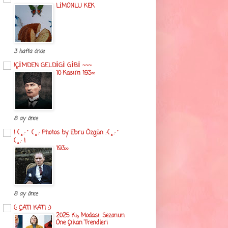
LİMONLU KEK
3 hafta önce
!ÇİMDEN GELDİGİ GİBİ ~~~
10 Kasım 193∞
8 ay önce
! (¸.·´ (¸.· Photos by Ebru Özgün .·(¸.·´
(¸.· !
193∞
8 ay önce
(: ÇATI KATI :)
2025 Kış Modası: Sezonun
Öne Çıkan Trendleri