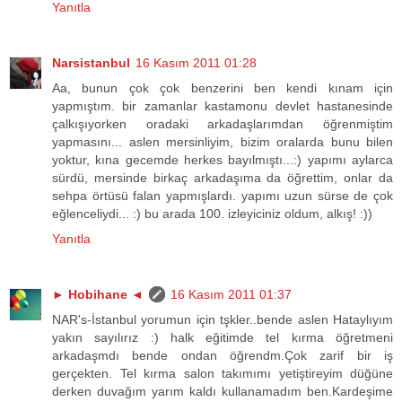
Yanıtla
Narsistanbul
16 Kasım 2011 01:28
Aa, bunun çok çok benzerini ben kendi kınam için
yapmıştım. bir zamanlar kastamonu devlet hastanesinde
çalkışıyorken oradaki arkadaşlarımdan öğrenmiştim
yapmasını... aslen mersinliyim, bizim oralarda bunu bilen
yoktur, kına gecemde herkes bayılmıştı...:) yapımı aylarca
sürdü, mersinde birkaç arkadaşıma da öğrettim, onlar da
sehpa örtüsü falan yapmışlardı. yapımı uzun sürse de çok
eğlenceliydi... :) bu arada 100. izleyiciniz oldum, alkış! :))
Yanıtla
► Hobihane ◄
16 Kasım 2011 01:37
NAR's-İstanbul yorumun için tşkler..bende aslen Hataylıyım
yakın sayılırız :) halk eğitimde tel kırma öğretmeni
arkadaşmdı bende ondan öğrendm.Çok zarif bir iş
gerçekten. Tel kırma salon takımımı yetiştireyim düğüne
derken duvağım yarım kaldı kullanamadım ben.Kardeşime