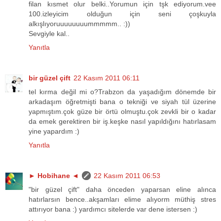
filan kısmet olur belki..Yorumun için tşk ediyorum.vee
100.izleyicim olduğun için seni çoşkuyla
alkışlıyoruuuuuuuummmmm.. :))
Sevgiyle kal..
Yanıtla
bir güzel çift
22 Kasım 2011 06:11
tel kırma değil mi o?Trabzon da yaşadığım dönemde bir
arkadaşım öğretmişti bana o tekniği ve siyah tül üzerine
yapmıştım.çok güze bir örtü olmuştu.çok zevkli bir o kadar
da emek gerektiren bir iş.keşke nasıl yapıldığını hatırlasam
yine yapardım :)
Yanıtla
► Hobihane ◄
22 Kasım 2011 06:53
"bir güzel çift" daha önceden yaparsan eline alınca
hatırlarsın bence..akşamları elime alıyorm müthiş stres
attırıyor bana :) yardımcı sitelerde var dene istersen :)