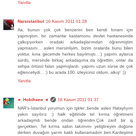
Yanıtla
Narsistanbul
16 Kasım 2011 01:28
Aa, bunun çok çok benzerini ben kendi kınam için
yapmıştım. bir zamanlar kastamonu devlet hastanesinde
çalkışıyorken oradaki arkadaşlarımdan öğrenmiştim
yapmasını... aslen mersinliyim, bizim oralarda bunu bilen
yoktur, kına gecemde herkes bayılmıştı...:) yapımı aylarca
sürdü, mersinde birkaç arkadaşıma da öğrettim, onlar da
sehpa örtüsü falan yapmışlardı. yapımı uzun sürse de çok
eğlenceliydi... :) bu arada 100. izleyiciniz oldum, alkış! :))
Yanıtla
► Hobihane ◄
16 Kasım 2011 01:37
NAR's-İstanbul yorumun için tşkler..bende aslen Hataylıyım
yakın sayılırız :) halk eğitimde tel kırma öğretmeni
arkadaşmdı bende ondan öğrendm.Çok zarif bir iş
gerçekten. Tel kırma salon takımımı yetiştireyim düğüne
derken duvağım yarım kaldı kullanamadım ben.Kardeşime