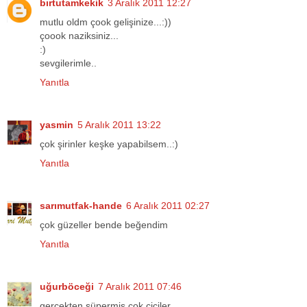
bırtutamkekik
3 Aralık 2011 12:27
mutlu oldm çook gelişinize...:))
çoook naziksiniz...
:)
sevgilerimle..
Yanıtla
yasmin
5 Aralık 2011 13:22
çok şirinler keşke yapabilsem..:)
Yanıtla
sarımutfak-hande
6 Aralık 2011 02:27
çok güzeller bende beğendim
Yanıtla
uğurböceği
7 Aralık 2011 07:46
gerçekten süpermiş.çok ciciler