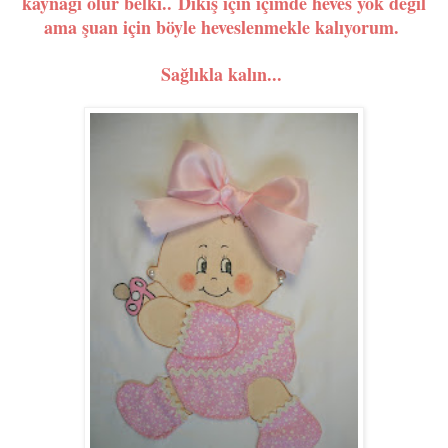
kaynağı olur belki..
Dikiş için içimde heves yok değil
ama şuan için böyle heveslenmekle kalıyorum.
Sağlıkla kalın...