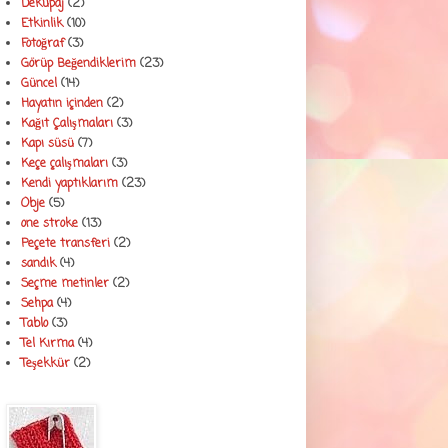
Dekupaj
(2)
Etkinlik
(10)
Fotoğraf
(3)
Görüp Beğendiklerim
(23)
Güncel
(14)
Hayatın içinden
(2)
Kağıt Çalışmaları
(3)
Kapı süsü
(7)
Keçe çalışmaları
(3)
Kendi yaptıklarım
(23)
Obje
(5)
one stroke
(13)
Peçete transferi
(2)
sandık
(4)
Seçme metinler
(2)
Sehpa
(4)
Tablo
(3)
Tel Kırma
(4)
Teşekkür
(2)