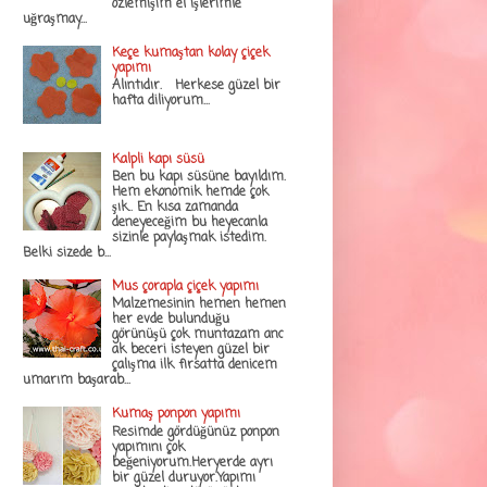
özlemişim el işlerimle
uğraşmay...
Keçe kumaştan kolay çiçek
yapımı
Alıntıdır. Herkese güzel bir
hafta diliyorum...
Kalpli kapı süsü
Ben bu kapı süsüne bayıldım.
Hem ekonomik hemde çok
şık.. En kısa zamanda
deneyeceğim bu heyecanla
sizinle paylaşmak istedim.
Belki sizede b...
Mus çorapla çiçek yapımı
Malzemesinin hemen hemen
her evde bulunduğu
görünüşü çok muntazam anc
ak beceri isteyen güzel bir
çalışma ilk fırsatta denicem
umarım başarab...
Kumaş ponpon yapımı
Resimde gördüğünüz ponpon
yapımını çok
beğeniyorum.Heryerde ayrı
bir güzel duruyor.Yapımı