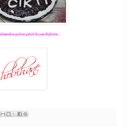
üzmeden gelsin güzel kızım dişlerin...