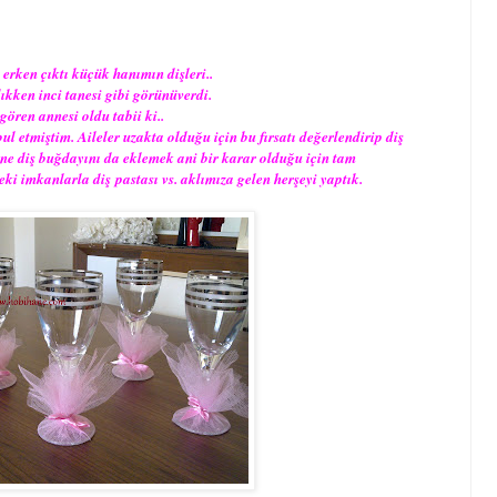
 erken çıktı küçük hanımın dişleri..
ıkken inci tanesi gibi görünüverdi.
 gören annesi oldu tabii ki..
 etmiştim. Aileler uzakta olduğu için bu fırsatı değerlendirip diş
ne diş buğdayını da eklemek ani bir karar olduğu için tam
i imkanlarla diş pastası vs. aklımıza gelen herşeyi yaptık.