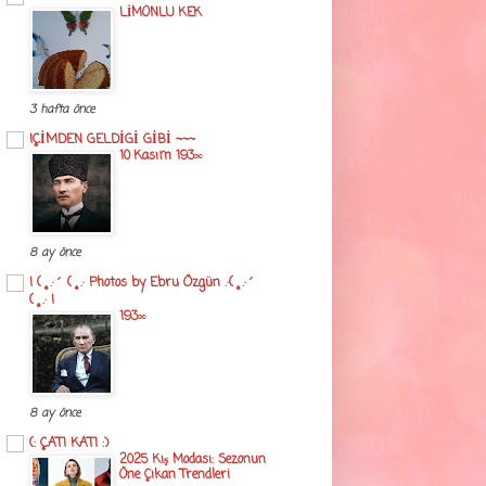
LİMONLU KEK
3 hafta önce
!ÇİMDEN GELDİGİ GİBİ ~~~
10 Kasım 193∞
8 ay önce
! (¸.·´ (¸.· Photos by Ebru Özgün .·(¸.·´
(¸.· !
193∞
8 ay önce
(: ÇATI KATI :)
2025 Kış Modası: Sezonun
Öne Çıkan Trendleri