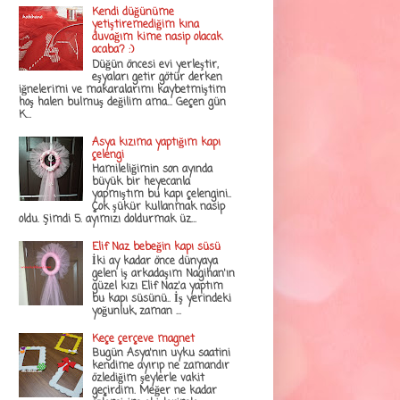
Kendi düğünüme
yetiştiremediğim kına
duvağım kime nasip olacak
acaba? :)
Düğün öncesi evi yerleştir,
eşyaları getir götür derken
iğnelerimi ve makaralarımı kaybetmiştim
hoş halen bulmuş değilim ama... Geçen gün
K...
Asya kızıma yaptığım kapı
çelengi
Hamileliğimin son ayında
büyük bir heyecanla
yapmıştım bu kapı çelengini..
Çok şükür kullanmak nasip
oldu. Şimdi 5. ayımızı doldurmak üz...
Elif Naz bebeğin kapı süsü
İki ay kadar önce dünyaya
gelen iş arkadaşım Nagihan'ın
güzel kızı Elif Naz'a yaptım
bu kapı süsünü.. İş yerindeki
yoğunluk, zaman ...
Keçe çerçeve magnet
Bugün Asya'nın uyku saatini
kendime ayırıp ne zamandır
özlediğim şeylerle vakit
geçirdim. Meğer ne kadar