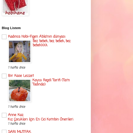
Blog Listem
Kadınca Hobi-Figen Abla'nın dünyası
Bez bebek, bez bebek, bez
bebekkkk
1 hafta önce
Bir Kase Lezzet
Kayısı Reçeli Tarifi (Tam
Tadında)
1 hafta önce
Anne Kaz
Kız Çocukları İçin En Cici Kombin Önerileri
1 hafta önce
SARI MUTFAK