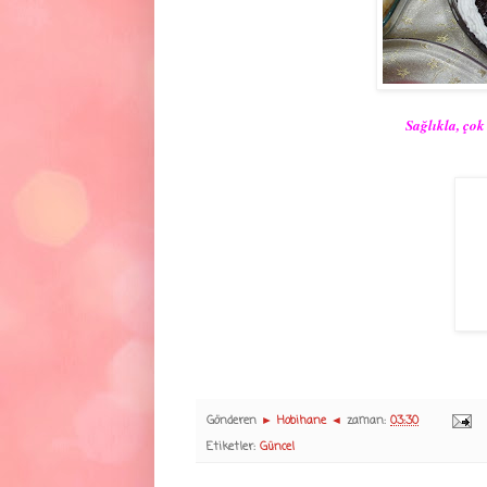
Sağlıkla, çok 
Gönderen
► Hobihane ◄
zaman:
03:30
Etiketler:
Güncel