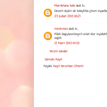
Marifetane hobi
dedi ki...
Devam dişleri de kolaylıkla çıksın inşaalla
23 Şubat 2013 00:21
minikmini
dedi ki...
Allah bağışlasın,hayırlı evlat olur inşalla
sağlık
12 Mart 2013 04:33
Yorum Gönder
Sonraki Kayıt
Kaydol:
Kayıt Yorumları (Atom)