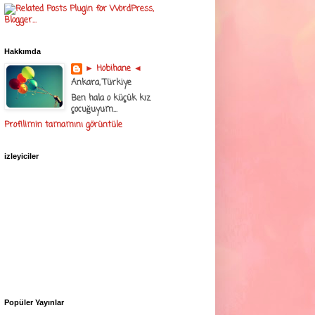
Hakkımda
► Hobihane ◄
Ankara, Türkiye
Ben hala o küçük kız
çocuğuyum...
Profilimin tamamını görüntüle
izleyiciler
Popüler Yayınlar