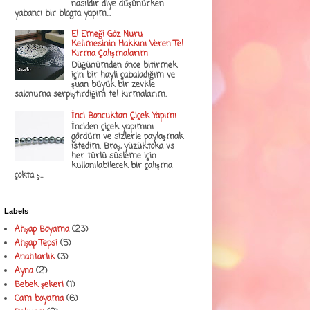
nasıldır diye düşünürken
yabancı bir blogta yapım...
El Emeği Göz Nuru
Kelimesinin Hakkını Veren Tel
Kırma Çalışmalarım
Düğünümden önce bitirmek
için bir hayli çabaladığım ve
şuan büyük bir zevkle
salonuma serpiştirdiğim tel kırmalarım.
İnci Boncuktan Çiçek Yapımı
İnciden çiçek yapımını
gördüm ve sizlerle paylaşmak
istedim. Broş, yüzük,toka vs
her türlü süsleme için
kullanılabilecek bir çalışma
çokta ş...
Labels
Ahşap Boyama
(23)
Ahşap Tepsi
(5)
Anahtarlık
(3)
Ayna
(2)
Bebek şekeri
(1)
Cam boyama
(6)