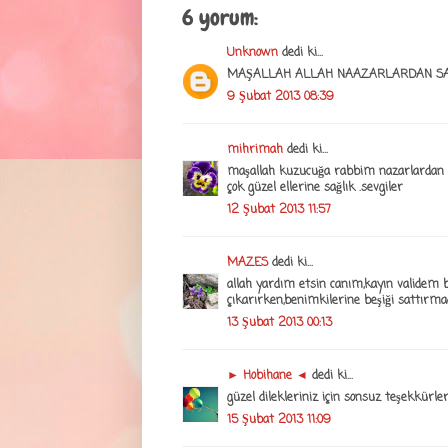
6 yorum:
Unknown
dedi ki...
MAŞALLAH ALLAH NAAZARLARDAN SAK
9 Şubat 2013 08:39
mihrimah
dedi ki...
maşallah kuzucuğa rabbim nazarlardan sak
çok güzel ellerine sağlık .sevgiler
12 Şubat 2013 11:57
MAZES
dedi ki...
allah yardım etsin canım,kayın validem b
çıkarırken,benimkilerine beşiği sattırmad
13 Şubat 2013 00:13
► Hobihane ◄
dedi ki...
güzel dilekleriniz için sonsuz teşekkürler.
15 Şubat 2013 11:09