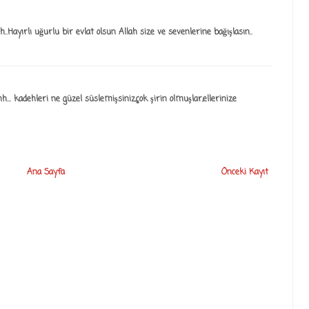
h..Hayırlı uğurlu bir evlat olsun Allah size ve sevenlerine bağışlasın..
hhh... kadehleri ne güzel süslemişsiniz,çok şirin olmuşlar,ellerinize
Ana Sayfa
Önceki Kayıt