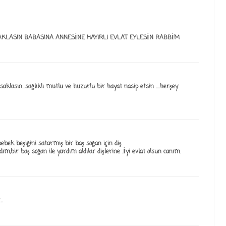
LASIN BABASINA ANNESİNE HAYIRLI EVLAT EYLESİN RABBİM
lasın...sağlıklı mutlu ve huzurlu bir hayat nasip etsin ....herşey
ebek beşiğini satarmış bir baş soğan için diş
ım,bir baş soğan ile yardım aldılar dişlerine .İyi evlat olsun canım.
.