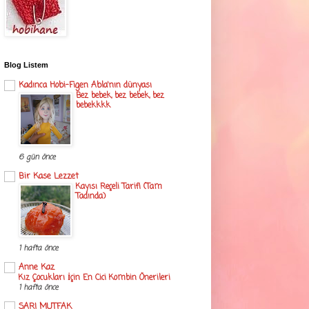
Blog Listem
Kadınca Hobi-Figen Abla'nın dünyası
Bez bebek, bez bebek, bez
bebekkkk
6 gün önce
Bir Kase Lezzet
Kayısı Reçeli Tarifi (Tam
Tadında)
1 hafta önce
Anne Kaz
Kız Çocukları İçin En Cici Kombin Önerileri
1 hafta önce
SARI MUTFAK