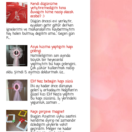
Kendi düğünüme
yetiştiremediğim kına
duvağım kime nasip olacak
acaba? :)
Düğün öncesi evi yerleştir,
eşyaları getir götür derken
iğnelerimi ve makaralarımı kaybetmiştim
hoş halen bulmuş değilim ama... Geçen gün
K...
Asya kızıma yaptığım kapı
çelengi
Hamileliğimin son ayında
büyük bir heyecanla
yapmıştım bu kapı çelengini..
Çok şükür kullanmak nasip
oldu. Şimdi 5. ayımızı doldurmak üz...
Elif Naz bebeğin kapı süsü
İki ay kadar önce dünyaya
gelen iş arkadaşım Nagihan'ın
güzel kızı Elif Naz'a yaptım
bu kapı süsünü.. İş yerindeki
yoğunluk, zaman ...
Keçe çerçeve magnet
Bugün Asya'nın uyku saatini
kendime ayırıp ne zamandır
özlediğim şeylerle vakit
geçirdim. Meğer ne kadar