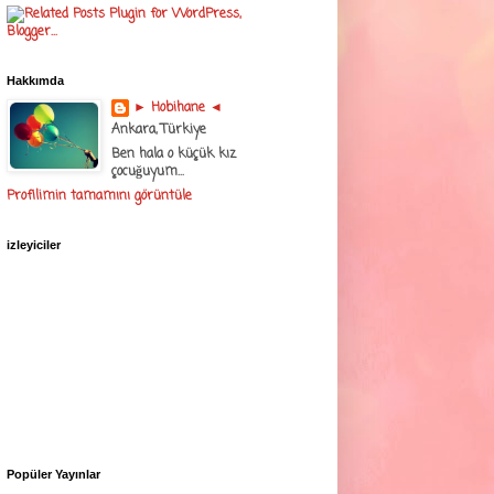
Hakkımda
► Hobihane ◄
Ankara, Türkiye
Ben hala o küçük kız
çocuğuyum...
Profilimin tamamını görüntüle
izleyiciler
Popüler Yayınlar