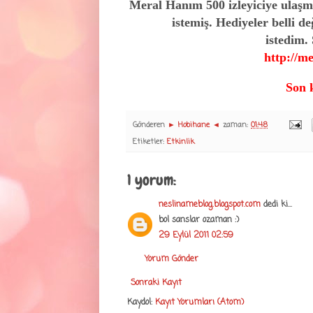
Meral Hanım 500 izleyiciye ulaşm
istemiş. Hediyeler belli d
istedim. 
http://m
Son k
Gönderen
► Hobihane ◄
zaman:
01:48
Etiketler:
Etkinlik
1 yorum:
neslinameblog.blogspot.com
dedi ki...
bol sanslar ozaman :)
29 Eylül 2011 02:59
Yorum Gönder
Sonraki Kayıt
Kaydol:
Kayıt Yorumları (Atom)