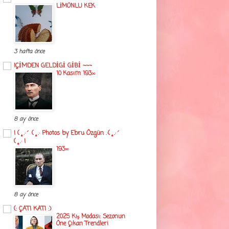
LİMONLU KEK
3 hafta önce
!ÇİMDEN GELDİGİ GİBİ ~~~
10 Kasım 193∞
8 ay önce
! (¸.·´ (¸.· Photos by Ebru Özgün .·(¸.·´
(¸.· !
193∞
8 ay önce
(: ÇATI KATI :)
2025 Kış Modası: Sezonun
Öne Çıkan Trendleri