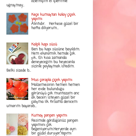
özlemişim el işlerimle
uğraşmay...
Keçe kumaştan kolay çiçek
yapımı
Alıntıdır. Herkese güzel bir
hafta diliyorum...
Kalpli kapı süsü
Ben bu kapı süsüne bayıldım.
Hem ekonomik hemde çok
şık.. En kısa zamanda
deneyeceğim bu heyecanla
sizinle paylaşmak istedim.
Belki sizede b...
Mus çorapla çiçek yapımı
Malzemesinin hemen hemen
her evde bulunduğu
görünüşü çok muntazam anc
ak beceri isteyen güzel bir
çalışma ilk fırsatta denicem
umarım başarab...
Kumaş ponpon yapımı
Resimde gördüğünüz ponpon
yapımını çok
beğeniyorum.Heryerde ayrı
bir güzel duruyor.Yapımı