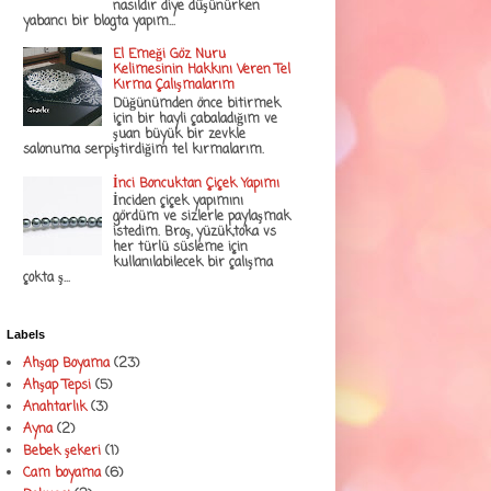
nasıldır diye düşünürken
yabancı bir blogta yapım...
El Emeği Göz Nuru
Kelimesinin Hakkını Veren Tel
Kırma Çalışmalarım
Düğünümden önce bitirmek
için bir hayli çabaladığım ve
şuan büyük bir zevkle
salonuma serpiştirdiğim tel kırmalarım.
İnci Boncuktan Çiçek Yapımı
İnciden çiçek yapımını
gördüm ve sizlerle paylaşmak
istedim. Broş, yüzük,toka vs
her türlü süsleme için
kullanılabilecek bir çalışma
çokta ş...
Labels
Ahşap Boyama
(23)
Ahşap Tepsi
(5)
Anahtarlık
(3)
Ayna
(2)
Bebek şekeri
(1)
Cam boyama
(6)