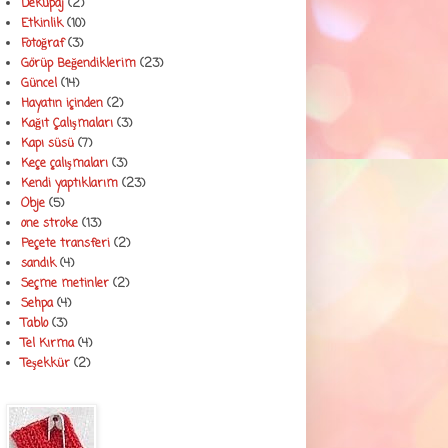
Dekupaj
(2)
Etkinlik
(10)
Fotoğraf
(3)
Görüp Beğendiklerim
(23)
Güncel
(14)
Hayatın içinden
(2)
Kağıt Çalışmaları
(3)
Kapı süsü
(7)
Keçe çalışmaları
(3)
Kendi yaptıklarım
(23)
Obje
(5)
one stroke
(13)
Peçete transferi
(2)
sandık
(4)
Seçme metinler
(2)
Sehpa
(4)
Tablo
(3)
Tel Kırma
(4)
Teşekkür
(2)