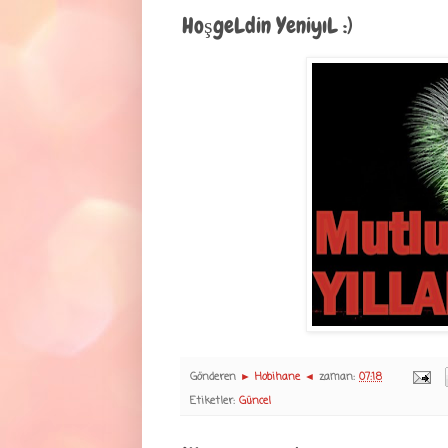
HoşgeLdin YeniyıL :)
Gönderen
► Hobihane ◄
zaman:
07:18
Etiketler:
Güncel