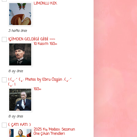
LİMONLU KEK
3 hafta önce
!ÇİMDEN GELDİGİ GİBİ ~~~
10 Kasım 193∞
8 ay önce
! (¸.·´ (¸.· Photos by Ebru Özgün .·(¸.·´
(¸.· !
193∞
8 ay önce
(: ÇATI KATI :)
2025 Kış Modası: Sezonun
Öne Çıkan Trendleri