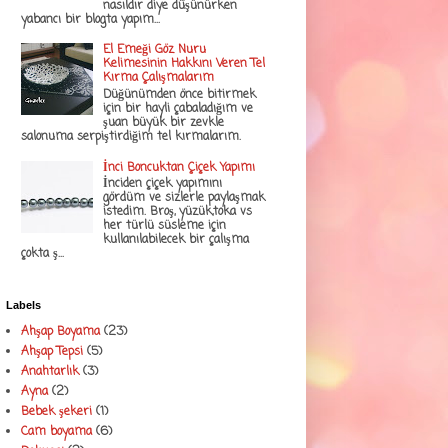
nasıldır diye düşünürken
yabancı bir blogta yapım...
El Emeği Göz Nuru
Kelimesinin Hakkını Veren Tel
Kırma Çalışmalarım
Düğünümden önce bitirmek
için bir hayli çabaladığım ve
şuan büyük bir zevkle
salonuma serpiştirdiğim tel kırmalarım.
İnci Boncuktan Çiçek Yapımı
İnciden çiçek yapımını
gördüm ve sizlerle paylaşmak
istedim. Broş, yüzük,toka vs
her türlü süsleme için
kullanılabilecek bir çalışma
çokta ş...
Labels
Ahşap Boyama
(23)
Ahşap Tepsi
(5)
Anahtarlık
(3)
Ayna
(2)
Bebek şekeri
(1)
Cam boyama
(6)