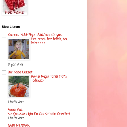
Blog Listem
Kadınca Hobi-Figen Abla'nın dünyası
Bez bebek, bez bebek, bez
bebekkkk
6 gün önce
Bir Kase Lezzet
Kayısı Reçeli Tarifi (Tam
Tadında)
1 hafta önce
Anne Kaz
Kız Çocukları İçin En Cici Kombin Önerileri
1 hafta önce
SARI MUTFAK