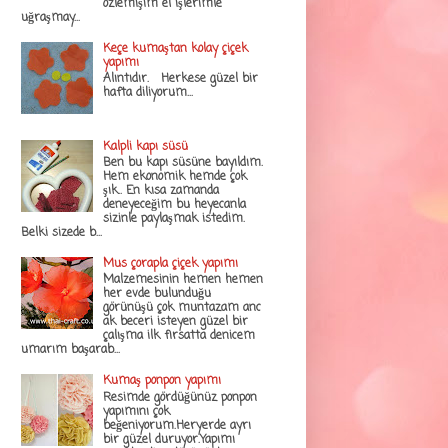
özlemişim el işlerimle
uğraşmay...
Keçe kumaştan kolay çiçek
yapımı
Alıntıdır. Herkese güzel bir
hafta diliyorum...
Kalpli kapı süsü
Ben bu kapı süsüne bayıldım.
Hem ekonomik hemde çok
şık.. En kısa zamanda
deneyeceğim bu heyecanla
sizinle paylaşmak istedim.
Belki sizede b...
Mus çorapla çiçek yapımı
Malzemesinin hemen hemen
her evde bulunduğu
görünüşü çok muntazam anc
ak beceri isteyen güzel bir
çalışma ilk fırsatta denicem
umarım başarab...
Kumaş ponpon yapımı
Resimde gördüğünüz ponpon
yapımını çok
beğeniyorum.Heryerde ayrı
bir güzel duruyor.Yapımı