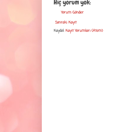
Hiç yorum yok:
Yorum Gönder
Sonraki Kayıt
Kaydol:
Kayıt Yorumları (Atom)