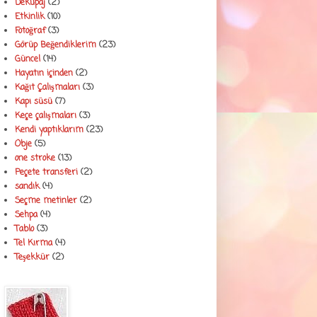
Dekupaj
(2)
Etkinlik
(10)
Fotoğraf
(3)
Görüp Beğendiklerim
(23)
Güncel
(14)
Hayatın içinden
(2)
Kağıt Çalışmaları
(3)
Kapı süsü
(7)
Keçe çalışmaları
(3)
Kendi yaptıklarım
(23)
Obje
(5)
one stroke
(13)
Peçete transferi
(2)
sandık
(4)
Seçme metinler
(2)
Sehpa
(4)
Tablo
(3)
Tel Kırma
(4)
Teşekkür
(2)