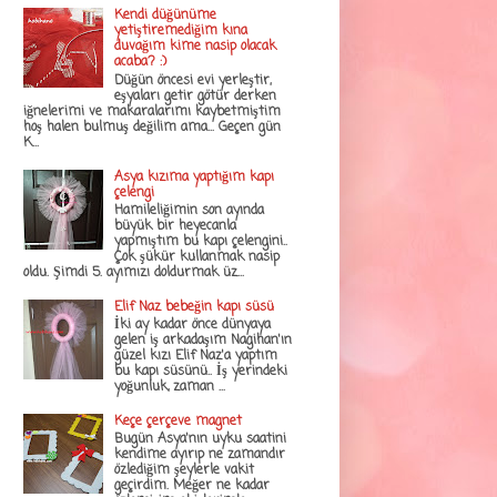
Kendi düğünüme
yetiştiremediğim kına
duvağım kime nasip olacak
acaba? :)
Düğün öncesi evi yerleştir,
eşyaları getir götür derken
iğnelerimi ve makaralarımı kaybetmiştim
hoş halen bulmuş değilim ama... Geçen gün
K...
Asya kızıma yaptığım kapı
çelengi
Hamileliğimin son ayında
büyük bir heyecanla
yapmıştım bu kapı çelengini..
Çok şükür kullanmak nasip
oldu. Şimdi 5. ayımızı doldurmak üz...
Elif Naz bebeğin kapı süsü
İki ay kadar önce dünyaya
gelen iş arkadaşım Nagihan'ın
güzel kızı Elif Naz'a yaptım
bu kapı süsünü.. İş yerindeki
yoğunluk, zaman ...
Keçe çerçeve magnet
Bugün Asya'nın uyku saatini
kendime ayırıp ne zamandır
özlediğim şeylerle vakit
geçirdim. Meğer ne kadar