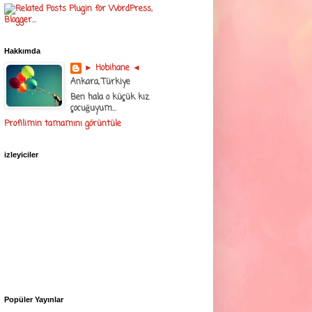
Hakkımda
► Hobihane ◄
Ankara, Türkiye
Ben hala o küçük kız
çocuğuyum...
Profilimin tamamını görüntüle
izleyiciler
Popüler Yayınlar